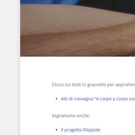
Clicca sui titoli in grassetto per approfon
Atti di convegno “A corpo a corpo co
Segnaliamo anche:
Il progetto Filippide