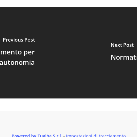
Previous Post
Next Post
amento per
Normativ
'autonomia
Powered by Tualba S.r.l.
-
Impostazioni di tracciamento