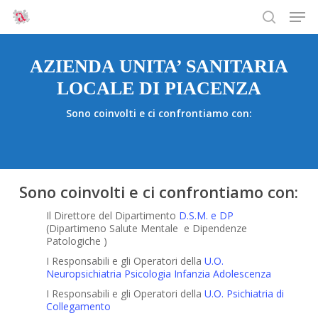
Men
Skip
to
search
main
AZIENDA UNITA’ SANITARIA
content
LOCALE DI PIACENZA
Sono coinvolti e ci confrontiamo con:
Sono coinvolti e ci confrontiamo con:
Il Direttore del Dipartimento
D.S.M. e DP
(Dipartimeno Salute Mentale e Dipendenze
Patologiche )
I Responsabili e gli Operatori della
U.O.
Neuropsichiatria Psicologia Infanzia Adolescenza
I Responsabili e gli Operatori della
U.O. Psichiatria di
Collegamento