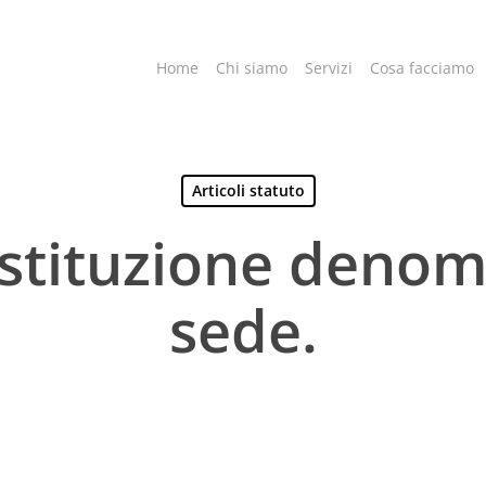
Home
Chi siamo
Servizi
Cosa facciamo
Articoli statuto
ostituzione deno
sede.