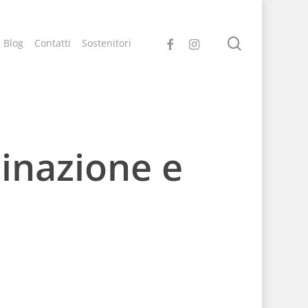
search
facebook
instagram
Blog
Contatti
Sostenitori
minazione e